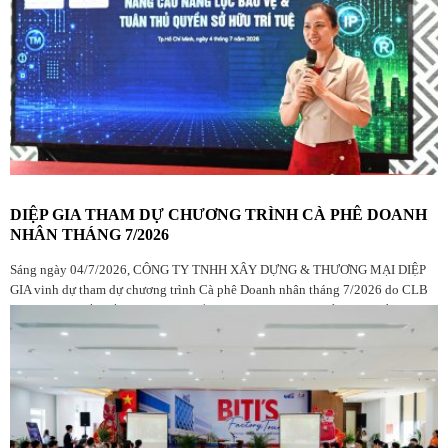
DIỆP GIA THAM DỰ CHƯƠNG TRÌNH CÀ PHÊ DOANH
NHÂN THÁNG 7/2026
Sáng ngày 04/7/2026, CÔNG TY TNHH XÂY DỰNG & THƯƠNG MẠI DIỆP
GIA vinh dự tham dự chương trình Cà phê Doanh nhân tháng 7/2026 do CLB
Doanh nhân Đắk Lắk tại TP.HCM tổ chức, với sự góp mặt của đông đảo hội
viên, doanh nghiệp và khách mời.