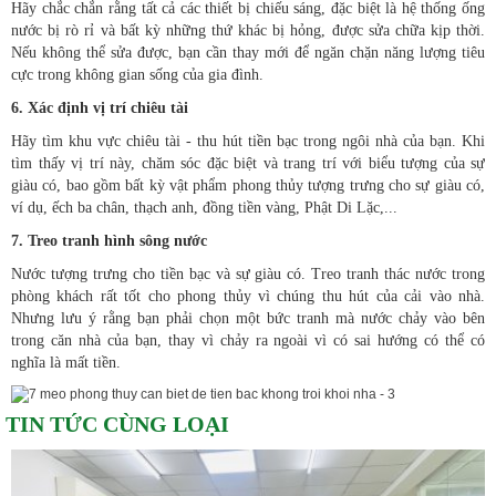
Hãy chắc chắn rằng tất cả các thiết bị chiếu sáng, đặc biệt là hệ thống ống
nước bị rò rỉ và bất kỳ những thứ khác bị hỏng, được sửa chữa kịp thời.
Nếu không thể sửa được, bạn cần thay mới để ngăn chặn năng lượng tiêu
cực trong không gian sống của gia đình.
6. Xác định vị trí chiêu tài
Hãy tìm khu vực chiêu tài - thu hút tiền bạc trong ngôi nhà của bạn. Khi
tìm thấy vị trí này, chăm sóc đặc biệt và trang trí với biểu tượng của sự
giàu có, bao gồm bất kỳ vật phẩm phong thủy tượng trưng cho sự giàu có,
ví dụ, ếch ba chân, thạch anh, đồng tiền vàng, Phật Di Lặc,...
7. Treo tranh hình sông nước
Nước tượng trưng cho tiền bạc và sự giàu có. Treo tranh thác nước trong
phòng khách rất tốt cho phong thủy vì chúng thu hút của cải vào nhà.
Nhưng lưu ý rằng bạn phải chọn một bức tranh mà nước chảy vào bên
trong căn nhà của bạn, thay vì chảy ra ngoài vì có sai hướng có thể có
nghĩa là mất tiền.
TIN TỨC CÙNG LOẠI