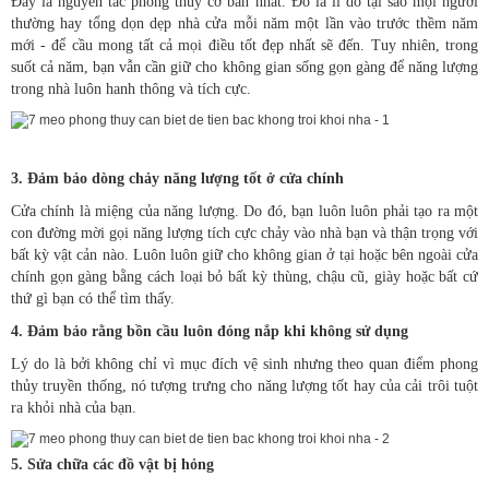
Đây là nguyên tắc phong thủy cơ bản nhất. Đó là lí do tại sao mọi người
thường hay tổng dọn dẹp nhà cửa mỗi năm một lần vào trước thềm năm
mới - để cầu mong tất cả mọi điều tốt đẹp nhất sẽ đến. Tuy nhiên, trong
suốt cả năm, bạn vẫn cần giữ cho không gian sống gọn gàng để năng lượng
trong nhà luôn hanh thông và tích cực.
3. Đảm bảo dòng chảy năng lượng tốt ở cửa chính
Cửa chính là miệng của năng lượng. Do đó, bạn luôn luôn phải tạo ra một
con đường mời gọi năng lượng tích cực chảy vào nhà bạn và thận trọng với
bất kỳ vật cản nào. Luôn luôn giữ cho không gian ở tại hoặc bên ngoài cửa
chính gọn gàng bằng cách loại bỏ bất kỳ thùng, chậu cũ, giày hoặc bất cứ
thứ gì bạn có thể tìm thấy.
4. Đảm bảo rằng bồn cầu luôn đóng nắp khi không sử dụng
Lý do là bởi không chỉ vì mục đích vệ sinh nhưng theo quan điểm phong
thủy truyền thống, nó tượng trưng cho năng lượng tốt hay của cải trôi tuột
ra khỏi nhà của bạn.
5. Sửa chữa các đồ vật bị hỏng