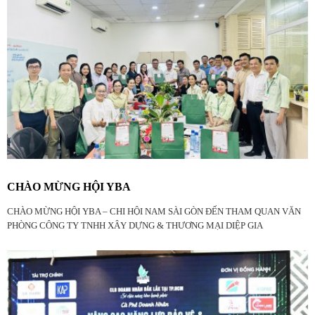
CHÀO MỪNG HỘI YBA
CHÀO MỪNG HỘI YBA – CHI HỘI NAM SÀI GÒN ĐẾN THAM QUAN VĂN
PHÒNG CÔNG TY TNHH XÂY DỰNG & THƯƠNG MẠI DIỆP GIA