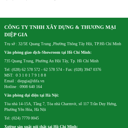
KỲ CÙNG ĐOÀN DOANH NGHIỆP VCCI-HCM
CÔNG TY TNHH XÂY DỰNG & THƯƠNG MẠI
DIỆP GIA
Trụ sở : 32/5E Quang Trung ,Phường Thông Tây Hội, TP.Hồ Chí Minh
Văn phòng giao dịch-Showroom tại Hồ Chí Minh:
735 Quang Trung, Phường An Hội Tây, Tp. Hồ Chí Minh
Tel: (028) 62 578 572 - 62 578 574 - Fax: (028) 3947 0376
MST: 0 3 1 0 1 7 9 1 8 8
Email : diepgia@difa.vn
Hotline : 0908 640 164
Văn phòng đại diện tại Hà Nội:
Tòa nhà 14-15A, Tầng 7, Tòa nhà Charmvit, số 117 Trần Duy Hưng,
Phường Yên Hòa, Hà Nội
Tel: (024) 7770 0045
Xưởng sản xuất nội thất tại Hồ Chí Minh: