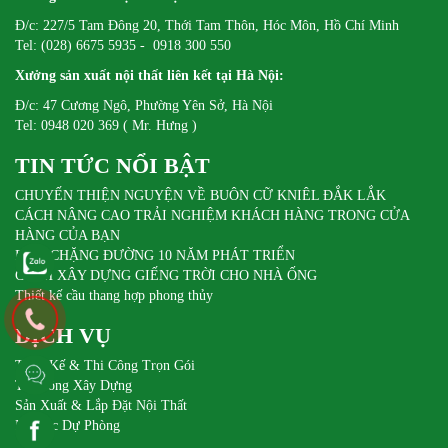
Đ/c: 227/5 Tam Đông 20, Thới Tam Thôn, Hóc Môn, Hồ Chí Minh
Tel: (028) 6675 5935 - 0918 300 550
Xưởng sản xuất nội thất liên kết tại Hà Nội:
Đ/c: 47 Cương Ngô, Phường Yên Sở, Hà Nội
Tel: 0948 020 369 ( Mr. Hưng )
TIN TỨC NỔI BẬT
CHUYẾN THIỆN NGUYỆN VỀ BUÔN CỮ KNIÊL ĐẮK LẮK
CÁCH NÂNG CAO TRẢI NGHIỆM KHÁCH HÀNG TRONG CỬA
HÀNG CỦA BẠN
DIFA CHẶNG ĐƯỜNG 10 NĂM PHÁT TRIỂN
CÁCH XÂY DỰNG GIẾNG TRỜI CHO NHÀ ỐNG
Thiết kế cầu thang hợp phong thủy
DỊCH VỤ
Thiết Kế & Thi Công Trọn Gói
Thi Công Xây Dựng
Sản Xuất & Lắp Đặt Nội Thất
Pin Sạc Dự Phòng