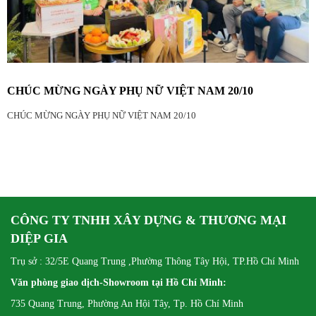
CHÚC MỪNG NGÀY PHỤ NỮ VIỆT NAM 20/10
CHÚC MỪNG NGÀY PHỤ NỮ VIỆT NAM 20/10
CÔNG TY TNHH XÂY DỰNG & THƯƠNG MẠI
DIỆP GIA
Trụ sở : 32/5E Quang Trung ,Phường Thông Tây Hội, TP.Hồ Chí Minh
Văn phòng giao dịch-Showroom tại Hồ Chí Minh:
735 Quang Trung, Phường An Hội Tây, Tp. Hồ Chí Minh