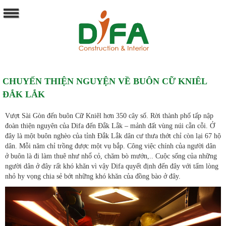
CHUYẾN THIỆN NGUYỆN VỀ BUÔN CỮ KNIÊL
ĐẮK LẮK
Vượt Sài Gòn đến buôn Cữ Kniêl hơn 350 cây số. Rời thành phố tấp nập
đoàn thiện nguyên của Difa đến Đắk Lắk – mảnh đất vùng núi cằn cỗi. Ở
đây là một buôn nghèo của tỉnh Đắk Lắk dân cư thưa thớt chỉ còn lại 67 hộ
dân. Mỗi năm chỉ trồng được một vụ bắp. Công việc chính của người dân
ở buôn là đi làm thuê như nhổ cỏ, chăm bò mướn,.. Cuộc sống của những
người dân ở đây rất khó khăn vì vậy Difa quyết định đến đây với tấm lòng
nhỏ hy vọng chia sẻ bớt những khó khăn của đồng bào ở đây.