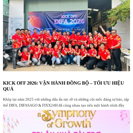
KICK OFF 2026: VẬN HÀNH ĐỒNG BỘ – TỐI ƯU HIỆU
QUẢ
Khép lại năm 2025 với những dấu ấn rực rỡ và những cột mốc đáng tự hào, tập
thể DIFA, DIFASAGO & FIXX24H đã cùng nhau tạo nên một hành trình đầy
bản lĩnh. Đây là dịp để chúng ta nhìn lại chặng đường đã qua, tri ân những
đóng góp bền bỉ và tâm huyết từ mọi thành viên trong đại gia đình Diệp Gia.