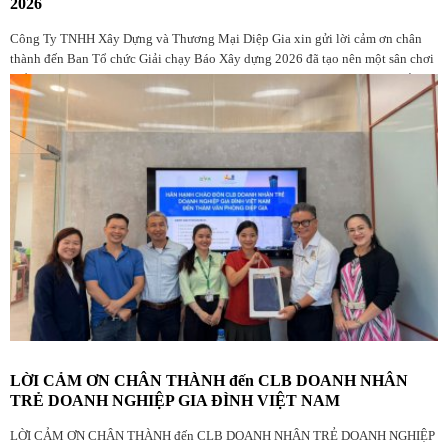
2026
Công Ty TNHH Xây Dựng và Thương Mại Diệp Gia xin gửi lời cảm ơn chân
thành đến Ban Tổ chức Giải chạy Báo Xây dựng 2026 đã tạo nên một sân chơi
thể thao ý nghĩa, chuyên nghiệp và giàu giá trị nhân văn dành cho cộng đồng
yêu chạy bộ, đặc biệt là những người đang làm việc trong ngành Xây dựng.
LỜI CẢM ƠN CHÂN THÀNH đến CLB DOANH NHÂN
TRẺ DOANH NGHIỆP GIA ĐÌNH VIỆT NAM
LỜI CẢM ƠN CHÂN THÀNH đến CLB DOANH NHÂN TRẺ DOANH NGHIỆP