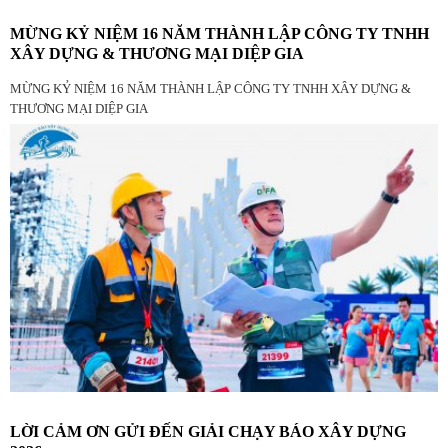
MỪNG KỶ NIỆM 16 NĂM THÀNH LẬP CÔNG TY TNHH
XÂY DỰNG & THƯƠNG MẠI DIỆP GIA
MỪNG KỶ NIỆM 16 NĂM THÀNH LẬP CÔNG TY TNHH XÂY DỰNG &
THƯƠNG MẠI DIỆP GIA
LỜI CẢM ƠN GỬI ĐẾN GIẢI CHẠY BÁO XÂY DỰNG