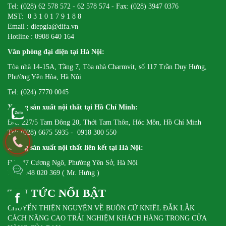
Tel: (028) 62 578 572 - 62 578 574 - Fax: (028) 3947 0376
MST: 0 3 1 0 1 7 9 1 8 8
Email : diepgia@difa.vn
Hotline : 0908 640 164
Văn phòng đại diện tại Hà Nội:
Tòa nhà 14-15A, Tầng 7, Tòa nhà Charmvit, số 117 Trần Duy Hưng,
Phường Yên Hòa, Hà Nội
Tel: (024) 7770 0045
Xưởng sản xuất nội thất tại Hồ Chí Minh:
Đ/c: 227/5 Tam Đông 20, Thới Tam Thôn, Hóc Môn, Hồ Chí Minh
Tel: (028) 6675 5935 - 0918 300 550
Xưởng sản xuất nội thất liên kết tại Hà Nội:
Đ/c: 47 Cương Ngô, Phường Yên Sở, Hà Nội
Tel: 0948 020 369 ( Mr. Hưng )
TIN TỨC NỔI BẬT
CHUYẾN THIỆN NGUYỆN VỀ BUÔN CỮ KNIÊL ĐẮK LẮK
CÁCH NÂNG CAO TRẢI NGHIỆM KHÁCH HÀNG TRONG CỬA