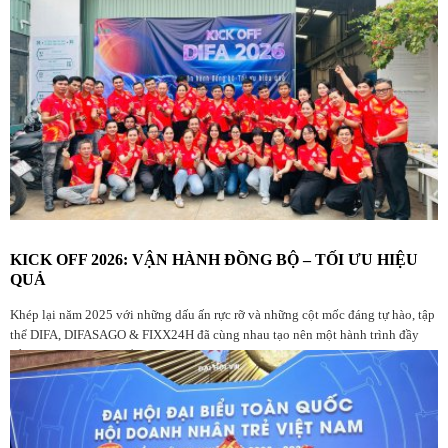
KICK OFF 2026: VẬN HÀNH ĐỒNG BỘ – TỐI ƯU HIỆU
QUẢ
Khép lại năm 2025 với những dấu ấn rực rỡ và những cột mốc đáng tự hào, tập
thể DIFA, DIFASAGO & FIXX24H đã cùng nhau tạo nên một hành trình đầy
bản lĩnh. Đây là dịp để chúng ta nhìn lại chặng đường đã qua, tri ân những
đóng góp bền bỉ và tâm huyết từ mọi thành viên trong đại gia đình Diệp Gia.