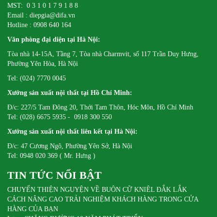
MST: 0 3 1 0 1 7 9 1 8 8
Email : diepgia@difa.vn
Hotline : 0908 640 164
Văn phòng đại diện tại Hà Nội:
Tòa nhà 14-15A, Tầng 7, Tòa nhà Charmvit, số 117 Trần Duy Hưng,
Phường Yên Hòa, Hà Nội
Tel: (024) 7770 0045
Xưởng sản xuất nội thất tại Hồ Chí Minh:
Đ/c: 227/5 Tam Đông 20, Thới Tam Thôn, Hóc Môn, Hồ Chí Minh
Tel: (028) 6675 5935 - 0918 300 550
Xưởng sản xuất nội thất liên kết tại Hà Nội:
Đ/c: 47 Cương Ngô, Phường Yên Sở, Hà Nội
Tel: 0948 020 369 ( Mr. Hưng )
TIN TỨC NỔI BẬT
CHUYẾN THIỆN NGUYỆN VỀ BUÔN CỮ KNIÊL ĐẮK LẮK
CÁCH NÂNG CAO TRẢI NGHIỆM KHÁCH HÀNG TRONG CỬA
HÀNG CỦA BẠN