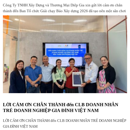
Công Ty TNHH Xây Dựng và Thương Mại Diệp Gia xin gửi lời cảm ơn chân
thành đến Ban Tổ chức Giải chạy Báo Xây dựng 2026 đã tạo nên một sân chơi
thể thao ý nghĩa, chuyên nghiệp và giàu giá trị nhân văn dành cho cộng đồng
yêu chạy bộ, đặc biệt là những người đang làm việc trong ngành Xây dựng.
LỜI CẢM ƠN CHÂN THÀNH đến CLB DOANH NHÂN
TRẺ DOANH NGHIỆP GIA ĐÌNH VIỆT NAM
LỜI CẢM ƠN CHÂN THÀNH đến CLB DOANH NHÂN TRẺ DOANH NGHIỆP
GIA ĐÌNH VIỆT NAM