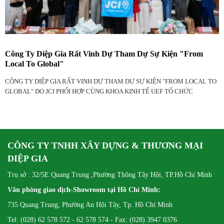
Công Ty Diệp Gia Rất Vinh Dự Tham Dự Sự Kiện "From
Local To Global"
CÔNG TY DIỆP GIA RẤT VINH DỰ THAM DỰ SỰ KIỆN "FROM LOCAL TO
GLOBAL" DO JCI PHỐI HỢP CÙNG KHOA KINH TẾ UEF TỔ CHỨC
CÔNG TY TNHH XÂY DỰNG & THƯƠNG MẠI
DIỆP GIA
Trụ sở : 32/5E Quang Trung ,Phường Thông Tây Hội, TP.Hồ Chí Minh
Văn phòng giao dịch-Showroom tại Hồ Chí Minh:
735 Quang Trung, Phường An Hội Tây, Tp. Hồ Chí Minh
Tel: (028) 62 578 572 - 62 578 574 - Fax: (028) 3947 0376