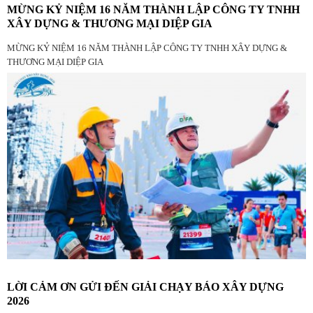
MỪNG KỶ NIỆM 16 NĂM THÀNH LẬP CÔNG TY TNHH
XÂY DỰNG & THƯƠNG MẠI DIỆP GIA
MỪNG KỶ NIỆM 16 NĂM THÀNH LẬP CÔNG TY TNHH XÂY DỰNG &
THƯƠNG MẠI DIỆP GIA
LỜI CẢM ƠN GỬI ĐẾN GIẢI CHẠY BÁO XÂY DỰNG
2026