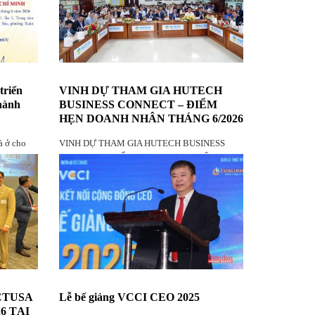
triển
VINH DỰ THAM GIA HUTECH
Thành
BUSINESS CONNECT – ĐIỂM
HẸN DOANH NHÂN THÁNG 6/2026
à ở cho
VINH DỰ THAM GIA HUTECH BUSINESS
Minh
CONNECT – ĐIỂM HẸN DOANH NHÂN
THÁNG 6/2026
CTUSA
Lễ bế giảng VCCI CEO 2025
6 TẠI