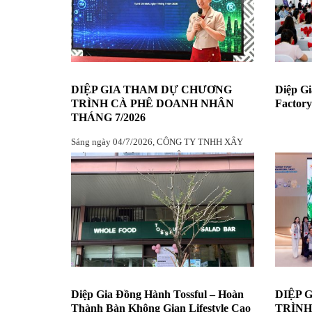
DIỆP GIA THAM DỰ CHƯƠNG
Diệp Gi
TRÌNH CÀ PHÊ DOANH NHÂN
Factory
THÁNG 7/2026
Sáng ngày 04/7/2026, CÔNG TY TNHH XÂY
DỰNG & THƯƠNG MẠI DIỆP GIA vinh dự
tham dự chương trình Cà phê Doanh nhân tháng
7/2026 do CLB Doanh nhân Đắk Lắk tại
TP.HCM tổ chức, với sự góp mặt của đông đảo
hội viên, doanh nghiệp và khách mời.
Diệp Gia Đồng Hành Tossful – Hoàn
DIỆP 
Thành Bàn Không Gian Lifestyle Cao
TRÌNH