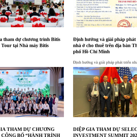
a tham dự chương trình Bitis
Định hướng và giải pháp phát 
 Tour tại Nhà máy Bitis
nhà ở cho thuê trên địa bàn 
phố Hồ Chí Minh
Định hướng và giải pháp phát triển nh
thuê trên địa bàn Thành phố Hồ Chí 
GIA THAM DỰ CHƯƠNG
DIỆP GIA THAM DỰ SELE
 CÔNG BỐ “HÀNH TRÌNH
INVESTMENT SUMMIT 202