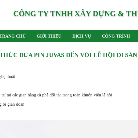
CÔNG TY TNHH XÂY DỰNG & TH
TRANG CHỦ
GIỚI THIỆU
DỊCH VỤ
CÔNG TRÌNH
THỨC ĐƯA PIN JUVAS ĐẾN VỚI LỄ HỘI DI SẢN
ghệ thuật
rí tại các gian hàng cà phê đối tác trong toàn khuôn viên lễ hội
g bị gián đoạn