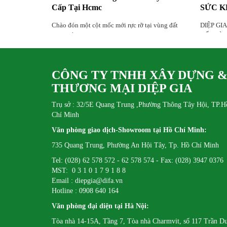
Cấp Tại Hcmc
SỨC K
Chào đón một cột mốc mới rực rỡ tại vùng đất
DIỆP GI
hứa Thủ Thiêm.
BỐ “HÀN
4”
CÔNG TY TNHH XÂY DỰNG 
THƯƠNG MẠI DIỆP GIA
Trụ sở : 32/5E Quang Trung ,Phường Thông Tây Hội, TP.H
Chí Minh
Văn phòng giao dịch-Showroom tại Hồ Chí Minh:
735 Quang Trung, Phường An Hội Tây, Tp. Hồ Chí Minh
Tel: (028) 62 578 572 - 62 578 574 - Fax: (028) 3947 0376
MST: 0 3 1 0 1 7 9 1 8 8
Email : diepgia@difa.vn
Hotline : 0908 640 164
Văn phòng đại diện tại Hà Nội:
Tòa nhà 14-15A, Tầng 7, Tòa nhà Charmvit, số 117 Trần D