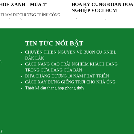
HỎE XANH – MÙA 4”
HOA KỲ CÙNG ĐOÀN DO
NGHIỆP VCCI-HCM
A THAM DỰ CHƯƠNG TRÌNH CÔNG
H TRÌNH SỨC KHỎE XANH – MÙA
DIỆP GIA THAM DỰ SELECTUSA
INVESTMENT SUMMIT 2026 TẠI H
CÙNG ĐOÀN DOANH NGHIỆP VCC
TIN TỨC NỔI BẬT
&
CHUYẾN THIỆN NGUYỆN VỀ BUÔN CỮ KNIÊL
ĐẮK LẮK
ồ
CÁCH NÂNG CAO TRẢI NGHIỆM KHÁCH HÀNG
TRONG CỬA HÀNG CỦA BẠN
DIFA CHẶNG ĐƯỜNG 10 NĂM PHÁT TRIỂN
CÁCH XÂY DỰNG GIẾNG TRỜI CHO NHÀ ỐNG
Thiết kế cầu thang hợp phong thủy
uy