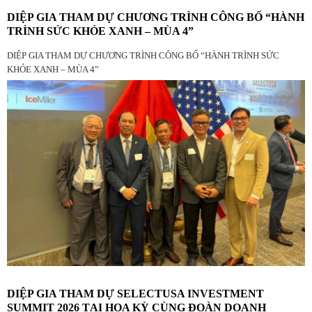
DIỆP GIA THAM DỰ CHƯƠNG TRÌNH CÔNG BỐ “HÀNH
TRÌNH SỨC KHỎE XANH – MÙA 4”
DIỆP GIA THAM DỰ CHƯƠNG TRÌNH CÔNG BỐ “HÀNH TRÌNH SỨC
KHỎE XANH – MÙA 4”
DIỆP GIA THAM DỰ SELECTUSA INVESTMENT
SUMMIT 2026 TẠI HOA KỲ CÙNG ĐOÀN DOANH