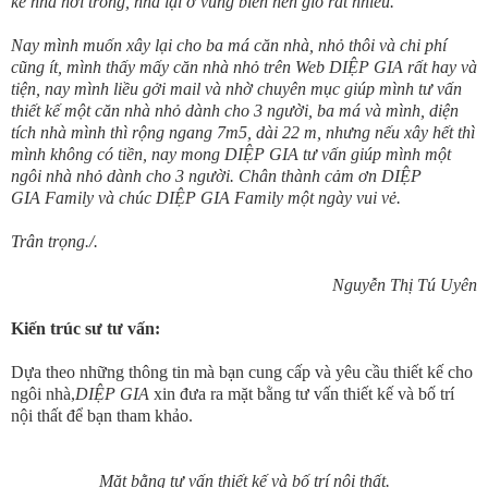
kế nhà hơi trống, nhà lại ở vùng biển nên gió rất nhiều.
Nay mình muốn xây lại cho ba má căn nhà, nhỏ thôi và chi phí
cũng ít, mình thấy mấy căn nhà nhỏ trên Web DIỆP GIA rất hay và
tiện, nay mình liều gởi mail và nhờ chuyên mục giúp mình tư vấn
thiết kế một căn nhà nhỏ dành cho 3 người, ba má và mình, diện
tích nhà mình thì rộng ngang 7m5, dài 22 m, nhưng nếu xây hết thì
mình không có tiền, nay mong DIỆP GIA tư vấn giúp mình một
ngôi nhà nhỏ dành cho 3 người. Chân thành cảm ơn DIỆP
GIA Family và chúc DIỆP GIA Family một ngày vui vẻ.
Trân trọng./.
Nguyễn Thị Tú Uyên
Kiến trúc sư tư vấn:
Dựa theo những thông tin mà bạn cung cấp và yêu cầu thiết kế cho
ngôi nhà,
DIỆP GIA
xin đưa ra mặt bằng tư vấn thiết kế và bố trí
nội thất để bạn tham khảo.
Mặt bằng tư vấn thiết kế và bố trí nội thất.