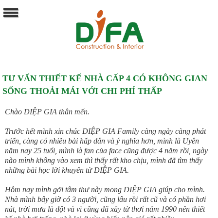
TƯ VẤN THIẾT KẾ NHÀ CẤP 4 CÓ KHÔNG GIAN
SỐNG THOẢI MÁI VỚI CHI PHÍ THẤP
Chào DIỆP GIA thân mến.
Trước hết mình xin chúc DIỆP GIA Family càng ngày càng phát
triển, càng có nhiều bài hấp dẫn và ý nghĩa hơn, mình là Uyên
năm nay 25 tuổi, mình là fan của face cũng được 4 năm rồi, ngày
nào mình không vào xem thì thấy rất kho chịu, mình đã tìm thấy
những bài học lời khuyên từ DIỆP GIA.
Hôm nay mình gởi tâm thư này mong DIỆP GIA giúp cho mình.
Nhà mình bây giờ có 3 người, cũng lâu rồi rất cũ và có phần hơi
nát, trời mưa là dột và vì cũng đã xây từ thơi năm 1990 nên thiết