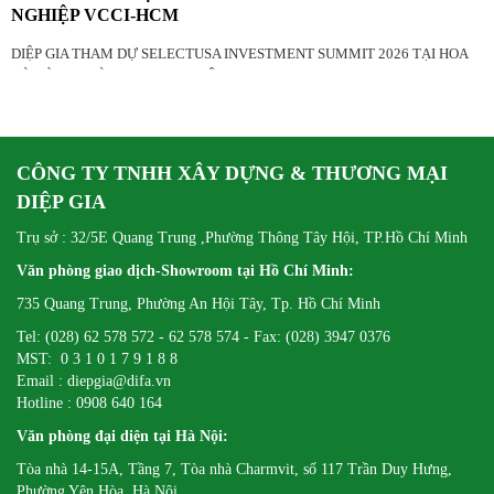
NGHIỆP VCCI-HCM
DIỆP GIA THAM DỰ SELECTUSA INVESTMENT SUMMIT 2026 TẠI HOA
KỲ CÙNG ĐOÀN DOANH NGHIỆP VCCI-HCM
CÔNG TY TNHH XÂY DỰNG & THƯƠNG MẠI
DIỆP GIA
Trụ sở : 32/5E Quang Trung ,Phường Thông Tây Hội, TP.Hồ Chí Minh
Văn phòng giao dịch-Showroom tại Hồ Chí Minh:
735 Quang Trung, Phường An Hội Tây, Tp. Hồ Chí Minh
Tel: (028) 62 578 572 - 62 578 574 - Fax: (028) 3947 0376
MST: 0 3 1 0 1 7 9 1 8 8
Email : diepgia@difa.vn
Hotline : 0908 640 164
Văn phòng đại diện tại Hà Nội:
Tòa nhà 14-15A, Tầng 7, Tòa nhà Charmvit, số 117 Trần Duy Hưng,
Phường Yên Hòa, Hà Nội