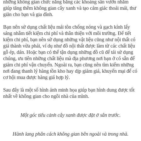
những không gian chức năng bằng các khoảng sân vườn nhằm
giúp tăng thêm không gian cây xanh và tạo cảm giác thoải mái, thư
giãn cho bạn và gia đình.
Bạn nên sử dụng chất liệu mái tôn chống nóng và gạch kính lấy
sáng nhằm tiết kiệm chi phí và thân thiện với môi trường. Để tiết
kiệm chi phí, bạn nên sử dụng những vật liệu cũng như nội thất có
giá thành vừa phải, ví dụ như đồ nội thất được làm từ các chất liệu
gỗ ép, dán. Hoặc bạn có thể tận dụng những đồ cũ để tái sử dụng
chúng, ưu tiên những chất liệu mà địa phương nơi bạn ở có sẵn để
giảm chi phí vận chuyển. Ngoài ra, bạn cũng nên tìm kiếm những
nơi đang thanh lý hàng tồn kho hay dịp giảm giá, khuyến mại để có
cơ hội mua được hàng giá hợp lý.
Sau đây là một số hình ảnh minh họa giúp bạn hình dung được tốt
nhất về không gian cho ngôi nhà của mình.
Một góc tiểu cảnh cây xanh được đặt ở sân trước.
Hành lang phân cách không gian bên ngoài và trong nhà.