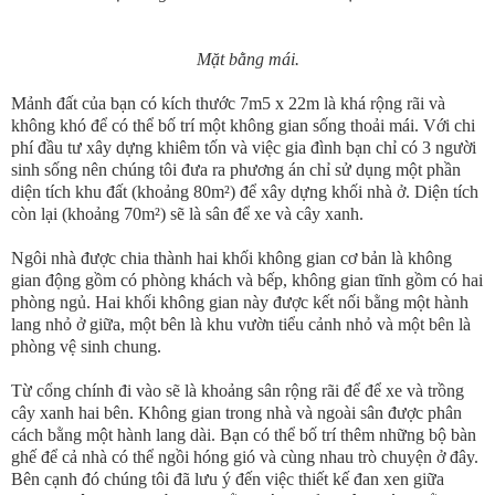
Mặt bằng mái.
Mảnh đất của bạn có kích thước 7m5 x 22m là khá rộng rãi và
không khó để có thể bố trí một không gian sống thoải mái. Với chi
phí đầu tư xây dựng khiêm tốn và việc gia đình bạn chỉ có 3 người
sinh sống nên chúng tôi đưa ra phương án chỉ sử dụng một phần
diện tích khu đất (khoảng 80m²) để xây dựng khối nhà ở. Diện tích
còn lại (khoảng 70m²) sẽ là sân để xe và cây xanh.
Ngôi nhà được chia thành hai khối không gian cơ bản là không
gian động gồm có phòng khách và bếp, không gian tĩnh gồm có hai
phòng ngủ. Hai khối không gian này được kết nối bằng một hành
lang nhỏ ở giữa, một bên là khu vườn tiểu cảnh nhỏ và một bên là
phòng vệ sinh chung.
Từ cổng chính đi vào sẽ là khoảng sân rộng rãi để để xe và trồng
cây xanh hai bên. Không gian trong nhà và ngoài sân được phân
cách bằng một hành lang dài. Bạn có thể bố trí thêm những bộ bàn
ghế để cả nhà có thể ngồi hóng gió và cùng nhau trò chuyện ở đây.
Bên cạnh đó chúng tôi đã lưu ý đến việc thiết kế đan xen giữa