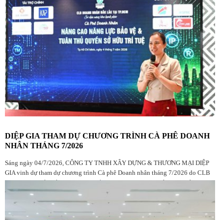
DIỆP GIA THAM DỰ CHƯƠNG TRÌNH CÀ PHÊ DOANH
NHÂN THÁNG 7/2026
Sáng ngày 04/7/2026, CÔNG TY TNHH XÂY DỰNG & THƯƠNG MẠI DIỆP
GIA vinh dự tham dự chương trình Cà phê Doanh nhân tháng 7/2026 do CLB
Doanh nhân Đắk Lắk tại TP.HCM tổ chức, với sự góp mặt của đông đảo hội
viên, doanh nghiệp và khách mời.