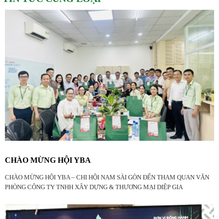
CHÀO MỪNG HỘI YBA
CHÀO MỪNG HỘI YBA – CHI HỘI NAM SÀI GÒN ĐẾN THAM QUAN VĂN
PHÒNG CÔNG TY TNHH XÂY DỰNG & THƯƠNG MẠI DIỆP GIA