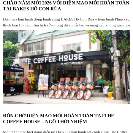
CHÀO NĂM MỚI 2026 VỚI DIỆN MẠO MỚI HOÀN TOÀN
TẠI BAKES HỒ CON RÙA
Diệp Gia hân hạnh đồng hành cùng BAKES Hồ Con Rùa – tiệm bánh Pháp yêu
thích bên Hồ Con Rùa lịch sử – trong dự án cải tạo và nâng cấp không gian nội
thất
ĐÓN CHỜ DIỆN MẠO MỚI HOÀN TOÀN TẠI THE
COFFEE HOUSE – NGÔ THỜI NHIỆM
Một dự án đặc biệt đang diễn ra! Diệp Gia hân hạnh sát cánh cùng The Coffee