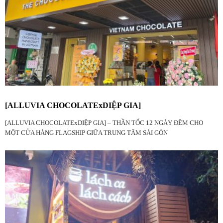
[ALLUVIA CHOCOLATExDIỆP GIA]
[ALLUVIA CHOCOLATExDIỆP GIA] – THẦN TỐC 12 NGÀY ĐÊM CHO
MỘT CỬA HÀNG FLAGSHIP GIỮA TRUNG TÂM SÀI GÒN