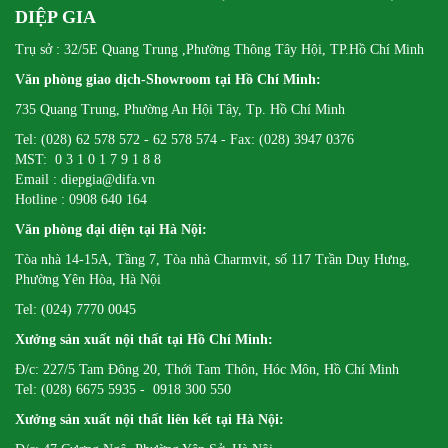
DIỆP GIA
Trụ sở : 32/5E Quang Trung ,Phường Thông Tây Hội, TP.Hồ Chí Minh
Văn phòng giao dịch-Showroom tại Hồ Chí Minh:
735 Quang Trung, Phường An Hội Tây, Tp. Hồ Chí Minh
Tel: (028) 62 578 572 - 62 578 574 - Fax: (028) 3947 0376
MST: 0 3 1 0 1 7 9 1 8 8
Email : diepgia@difa.vn
Hotline : 0908 640 164
Văn phòng đại diện tại Hà Nội:
Tòa nhà 14-15A, Tầng 7, Tòa nhà Charmvit, số 117 Trần Duy Hưng,
Phường Yên Hòa, Hà Nội
Tel: (024) 7770 0045
Xưởng sản xuất nội thất tại Hồ Chí Minh:
Đ/c: 227/5 Tam Đông 20, Thới Tam Thôn, Hóc Môn, Hồ Chí Minh
Tel: (028) 6675 5935 - 0918 300 550
Xưởng sản xuất nội thất liên kết tại Hà Nội: