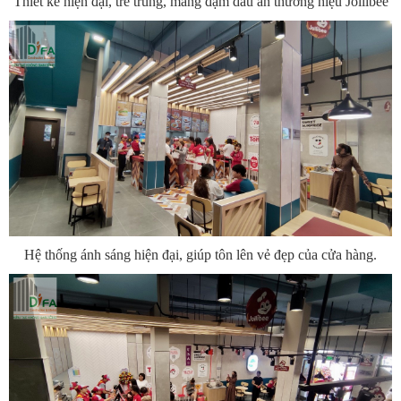
Thiết kế hiện đại, trẻ trung, mang đậm dấu ấn thương hiệu Jollibee
Hệ thống ánh sáng hiện đại, giúp tôn lên vẻ đẹp của cửa hàng.