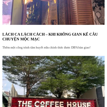
LÁCH CA LÁCH CÁCH – KHI KHÔNG GIAN KỂ CÂU
CHUYỆN MỘC MẠC
Thêm một công trình tâm huyết nữa chính thức được DIFA bàn giao!