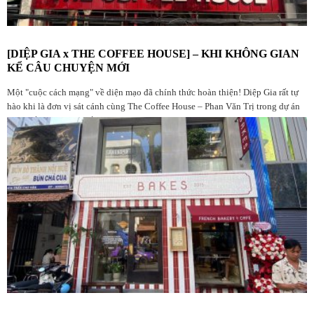
[DIỆP GIA x THE COFFEE HOUSE] – KHI KHÔNG GIAN
KỂ CÂU CHUYỆN MỚI
Một "cuộc cách mạng" về diện mạo đã chính thức hoàn thiện! Diệp Gia rất tự
hào khi là đơn vị sát cánh cùng The Coffee House – Phan Văn Trị trong dự án
nâng cấp không gian lần này