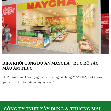
DIFA KHỞI CÔNG DỰ ÁN MAYCHA – RỰC RỠ SẮC
MÀU ẨM THỰC
DIFA chính thức khởi động dự án thi công cửa hàng MAYCHA, một không
gian ẩm thực tươi mới và đầy màu sắc!
CÔNG TY TNHH XÂY DỰNG & THƯƠNG MẠI