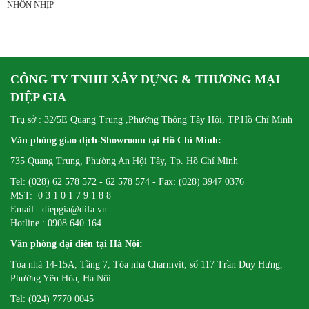
NHỘN NHỊP
CÔNG TY TNHH XÂY DỰNG & THƯƠNG MẠI
DIỆP GIA
Trụ sở : 32/5E Quang Trung ,Phường Thông Tây Hội, TP.Hồ Chí Minh
Văn phòng giao dịch-Showroom tại Hồ Chí Minh:
735 Quang Trung, Phường An Hội Tây, Tp. Hồ Chí Minh
Tel: (028) 62 578 572 - 62 578 574 - Fax: (028) 3947 0376
MST: 0 3 1 0 1 7 9 1 8 8
Email : diepgia@difa.vn
Hotline : 0908 640 164
Văn phòng đại diện tại Hà Nội:
Tòa nhà 14-15A, Tầng 7, Tòa nhà Charmvit, số 117 Trần Duy Hưng,
Phường Yên Hòa, Hà Nội
Tel: (024) 7770 0045