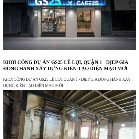
KHỞI CÔNG DỰ ÁN GS25 LÊ LỢI, QUẬN 1 - DỊEP GIA
ĐỒNG HÀNH XÂY DỰNG KIẾN TẠO DIỆN MẠO MỚI
KHỞI CÔNG DỰ ÁN GS25 LÊ LỢI, QUẬN 1 - DỊEP GIA ĐỒNG HÀNH XÂY
DỰNG KIẾN TẠO DIỆN MẠO MỚI