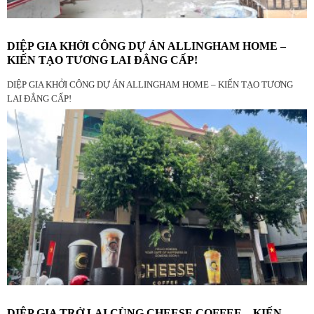
DIỆP GIA KHỞI CÔNG DỰ ÁN ALLINGHAM HOME –
KIẾN TẠO TƯƠNG LAI ĐẲNG CẤP!
DIỆP GIA KHỞI CÔNG DỰ ÁN ALLINGHAM HOME – KIẾN TẠO TƯƠNG
LAI ĐẲNG CẤP!
DIỆP GIA TRỞ LẠI CÙNG CHEESE COFFEE – KIẾN