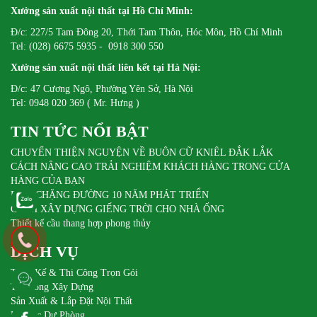
Xưởng sản xuất nội thất tại Hồ Chí Minh:
Đ/c: 227/5 Tam Đông 20, Thới Tam Thôn, Hóc Môn, Hồ Chí Minh
Tel: (028) 6675 5935 - 0918 300 550
Xưởng sản xuất nội thất liên kết tại Hà Nội:
Đ/c: 47 Cương Ngô, Phường Yên Sở, Hà Nội
Tel: 0948 020 369 ( Mr. Hưng )
TIN TỨC NỔI BẬT
CHUYẾN THIỆN NGUYỆN VỀ BUÔN CỮ KNIÊL ĐẮK LẮK
CÁCH NÂNG CAO TRẢI NGHIỆM KHÁCH HÀNG TRONG CỬA
HÀNG CỦA BẠN
DIFA CHẶNG ĐƯỜNG 10 NĂM PHÁT TRIỂN
CÁCH XÂY DỰNG GIẾNG TRỜI CHO NHÀ ỐNG
Thiết kế cầu thang hợp phong thủy
DỊCH VỤ
Thiết Kế & Thi Công Trọn Gói
Thi Công Xây Dựng
Sản Xuất & Lắp Đặt Nội Thất
Pin Sạc Dự Phòng