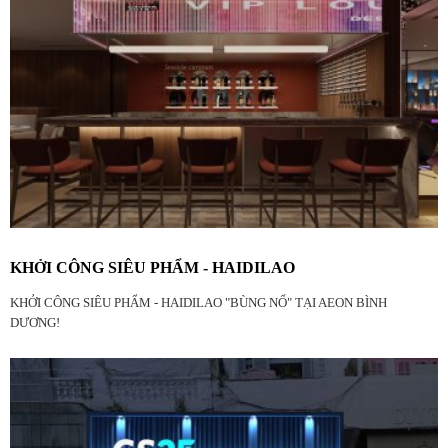
KHỞI CÔNG SIÊU PHẨM - HAIDILAO
KHỞI CÔNG SIÊU PHẨM - HAIDILAO "BÙNG NỔ" TẠI AEON BÌNH
DƯƠNG!