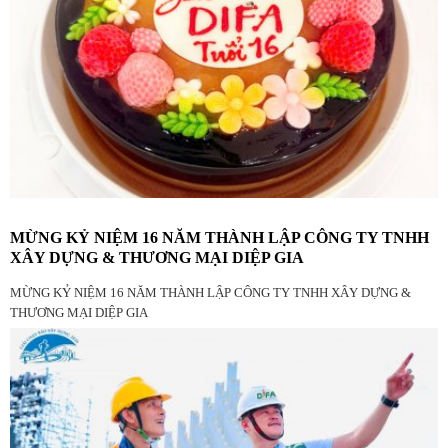
MỪNG KỶ NIỆM 16 NĂM THÀNH LẬP CÔNG TY TNHH
XÂY DỰNG & THƯƠNG MẠI DIỆP GIA
MỪNG KỶ NIỆM 16 NĂM THÀNH LẬP CÔNG TY TNHH XÂY DỰNG &
THƯƠNG MẠI DIỆP GIA