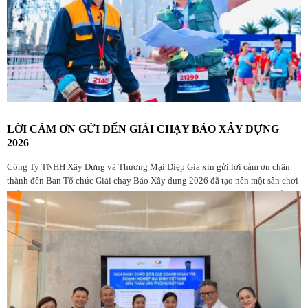
LỜI CẢM ƠN GỬI ĐẾN GIẢI CHẠY BÁO XÂY DỰNG
2026
Công Ty TNHH Xây Dựng và Thương Mại Diệp Gia xin gửi lời cảm ơn chân
thành đến Ban Tổ chức Giải chạy Báo Xây dựng 2026 đã tạo nên một sân chơi
thể thao ý nghĩa, chuyên nghiệp và giàu giá trị nhân văn dành cho cộng đồng
yêu chạy bộ, đặc biệt là những người đang làm việc trong ngành Xây dựng.