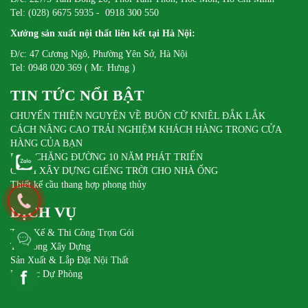
Tel: (028) 6675 5935 - 0918 300 550
Xưởng sản xuất nội thất liên kết tại Hà Nội:
Đ/c: 47 Cương Ngô, Phường Yên Sở, Hà Nội
Tel: 0948 020 369 ( Mr. Hưng )
TIN TỨC NỔI BẬT
CHUYẾN THIỆN NGUYỆN VỀ BUÔN CỮ KNIÊL ĐẮK LẮK
CÁCH NÂNG CAO TRẢI NGHIỆM KHÁCH HÀNG TRONG CỬA
HÀNG CỦA BẠN
DIFA CHẶNG ĐƯỜNG 10 NĂM PHÁT TRIỂN
CÁCH XÂY DỰNG GIẾNG TRỜI CHO NHÀ ỐNG
Thiết kế cầu thang hợp phong thủy
DỊCH VỤ
Thiết Kế & Thi Công Trọn Gói
Thi Công Xây Dựng
Sản Xuất & Lắp Đặt Nội Thất
Pin Sạc Dự Phòng