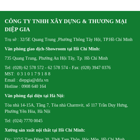
CÔNG TY TNHH XÂY DỰNG & THƯƠNG MẠI
DIỆP GIA
Trụ sở : 32/5E Quang Trung ,Phường Thông Tây Hội, TP.Hồ Chí Minh
Văn phòng giao dịch-Showroom tại Hồ Chí Minh:
735 Quang Trung, Phường An Hội Tây, Tp. Hồ Chí Minh
Tel: (028) 62 578 572 - 62 578 574 - Fax: (028) 3947 0376
MST: 0 3 1 0 1 7 9 1 8 8
Email : diepgia@difa.vn
Hotline : 0908 640 164
Văn phòng đại diện tại Hà Nội:
Tòa nhà 14-15A, Tầng 7, Tòa nhà Charmvit, số 117 Trần Duy Hưng,
Phường Yên Hòa, Hà Nội
Tel: (024) 7770 0045
Xưởng sản xuất nội thất tại Hồ Chí Minh:
Đ/c: 227/5 Tam Đông 20, Thới Tam Thôn, Hóc Môn, Hồ Chí Minh