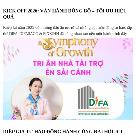
KICK OFF 2026: VẬN HÀNH ĐỒNG BỘ – TỐI ƯU HIỆU
QUẢ
Khép lại năm 2025 với những dấu ấn rực rỡ và những cột mốc đáng tự hào, tập
thể DIFA, DIFASAGO & FIXX24H đã cùng nhau tạo nên một hành trình đầy
bản lĩnh. Đây là dịp để chúng ta nhìn lại chặng đường đã qua, tri ân những
đóng góp bền bỉ và tâm huyết từ mọi thành viên trong đại gia đình Diệp Gia.
DIỆP GIA TỰ HÀO ĐỒNG HÀNH CÙNG ĐẠI HỘI JCI