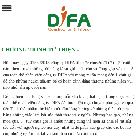
CHƯƠNG TRÌNH TỪ THIỆN -
Hôm nay ngày 01/02/2015 công ty DIFA tổ chức chuyến đi từ thiện cuối
năm theo truyền thống, đó cũng là sự ghi nhận cho sự đóng góp và chia sẽ
của toàn thể nhân viên công ty DIFA với mong muốn mang đến 1 chút gì
đó cho những người già,em bé có hoàn cảnh đáng thương những niềm vui
nho nhỏ, ấm áp cuối năm.
Để thể hiện tấm lòng san sẻ những nỗi khó khăn, bất hạnh trong cuộc sống,
toàn thể nhân viên công ty DIFA đã thực hiện một chuyến phát gạo và quà
đến Tịnh thất nhằm thể hiện một tấm lòng hướng về những điều tốt đẹp
bằng những việc làm hết sức thiết thực và ý nghĩa. Những bao gạo, những
món quà,… tuy chưa gọi là nhiều nhưng cũng thể hiện sự chia sẻ rất sấu
sắc đến với người nghèo nơi đây, nhất là để phần nào giúp cho các bé mồ
côi, những người tàn tật và tâm thần có bữa cơm no đủ.