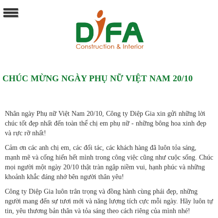
CHÚC MỪNG NGÀY PHỤ NỮ VIỆT NAM 20/10
Nhân ngày Phụ nữ Việt Nam 20/10, Công ty Diệp Gia xin gửi những lời
chúc tốt đẹp nhất đến toàn thể chị em phụ nữ - những bông hoa xinh đẹp
và rực rỡ nhất!
Cảm ơn các anh chị em, các đối tác, các khách hàng đã luôn tỏa sáng,
mạnh mẽ và cống hiến hết mình trong công việc cũng như cuộc sống. Chúc
mọi người một ngày 20/10 thật tràn ngập niềm vui, hạnh phúc và những
khoảnh khắc đáng nhớ bên người thân yêu!
Công ty Diệp Gia luôn trân trọng và đồng hành cùng phái đẹp, những
người mang đến sự tươi mới và năng lượng tích cực mỗi ngày. Hãy luôn tự
tin, yêu thương bản thân và tỏa sáng theo cách riêng của mình nhé!