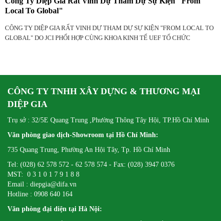
Công Ty Diệp Gia Rất Vinh Dự Tham Dự Sự Kiện "From
Local To Global"
CÔNG TY DIỆP GIA RẤT VINH DỰ THAM DỰ SỰ KIỆN "FROM LOCAL TO
GLOBAL" DO JCI PHỐI HỢP CÙNG KHOA KINH TẾ UEF TỔ CHỨC
CÔNG TY TNHH XÂY DỰNG & THƯƠNG MẠI
DIỆP GIA
Trụ sở : 32/5E Quang Trung ,Phường Thông Tây Hội, TP.Hồ Chí Minh
Văn phòng giao dịch-Showroom tại Hồ Chí Minh:
735 Quang Trung, Phường An Hội Tây, Tp. Hồ Chí Minh
Tel: (028) 62 578 572 - 62 578 574 - Fax: (028) 3947 0376
MST: 0 3 1 0 1 7 9 1 8 8
Email : diepgia@difa.vn
Hotline : 0908 640 164
Văn phòng đại diện tại Hà Nội: