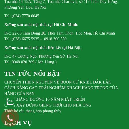
Tòa nhà 14-15A, Tầng 7, Tòa nhà Charmvit, số 117 Trần Duy Hưng,
Phường Yên Hòa, Hà Nội
Tel: (024) 7770 0045
Xưởng sản xuất nội thất tại Hồ Chí Minh:
Đ/c: 227/5 Tam Đông 20, Thới Tam Thôn, Hóc Môn, Hồ Chí Minh
Tel: (028) 6675 5935 - 0918 300 550
Xưởng sản xuất nội thất liên kết tại Hà Nội:
Đ/c: 47 Cương Ngô, Phường Yên Sở, Hà Nội
Tel: 0948 020 369 ( Mr. Hưng )
TIN TỨC NỔI BẬT
CHUYẾN THIỆN NGUYỆN VỀ BUÔN CỮ KNIÊL ĐẮK LẮK
CÁCH NÂNG CAO TRẢI NGHIỆM KHÁCH HÀNG TRONG CỬA
HÀNG CỦA BẠN
DIFA CHẶNG ĐƯỜNG 10 NĂM PHÁT TRIỂN
CÁCH XÂY DỰNG GIẾNG TRỜI CHO NHÀ ỐNG
Thiết kế cầu thang hợp phong thủy
DỊCH VỤ