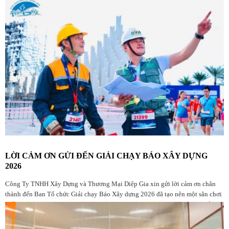
LỜI CẢM ƠN GỬI ĐẾN GIẢI CHẠY BÁO XÂY DỰNG
2026
Công Ty TNHH Xây Dựng và Thương Mại Diệp Gia xin gửi lời cảm ơn chân
thành đến Ban Tổ chức Giải chạy Báo Xây dựng 2026 đã tạo nên một sân chơi
thể thao ý nghĩa, chuyên nghiệp và giàu giá trị nhân văn dành cho cộng đồng
yêu chạy bộ, đặc biệt là những người đang làm việc trong ngành Xây dựng.