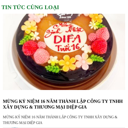
TIN TỨC CÙNG LOẠI
MỪNG KỶ NIỆM 16 NĂM THÀNH LẬP CÔNG TY TNHH
XÂY DỰNG & THƯƠNG MẠI DIỆP GIA
MỪNG KỶ NIỆM 16 NĂM THÀNH LẬP CÔNG TY TNHH XÂY DỰNG &
THƯƠNG MẠI DIỆP GIA