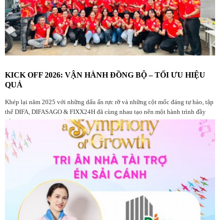
KICK OFF 2026: VẬN HÀNH ĐỒNG BỘ – TỐI ƯU HIỆU
QUẢ
Khép lại năm 2025 với những dấu ấn rực rỡ và những cột mốc đáng tự hào, tập
thể DIFA, DIFASAGO & FIXX24H đã cùng nhau tạo nên một hành trình đầy
bản lĩnh. Đây là dịp để chúng ta nhìn lại chặng đường đã qua, tri ân những
đóng góp bền bỉ và tâm huyết từ mọi thành viên trong đại gia đình Diệp Gia.