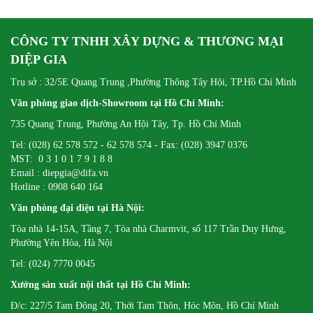
CÔNG TY TNHH XÂY DỰNG & THƯƠNG MẠI
DIỆP GIA
Trụ sở : 32/5E Quang Trung ,Phường Thông Tây Hội, TP.Hồ Chí Minh
Văn phòng giao dịch-Showroom tại Hồ Chí Minh:
735 Quang Trung, Phường An Hội Tây, Tp. Hồ Chí Minh
Tel: (028) 62 578 572 - 62 578 574 - Fax: (028) 3947 0376
MST: 0 3 1 0 1 7 9 1 8 8
Email : diepgia@difa.vn
Hotline : 0908 640 164
Văn phòng đại diện tại Hà Nội:
Tòa nhà 14-15A, Tầng 7, Tòa nhà Charmvit, số 117 Trần Duy Hưng,
Phường Yên Hòa, Hà Nội
Tel: (024) 7770 0045
Xưởng sản xuất nội thất tại Hồ Chí Minh:
Đ/c: 227/5 Tam Đông 20, Thới Tam Thôn, Hóc Môn, Hồ Chí Minh