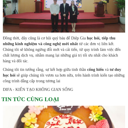
Đồng thời, đây cũng là cơ hội quý báu để Diệp Gia
học hỏi, tiếp thu
những kinh nghiệm và công nghệ mới nhất
từ các đơn vị liên kết.
Chúng tôi sẽ không ngừng đổi mới và cải tiến, từ quy trình làm việc đến
chất lượng dịch vụ, nhằm mang lại những giá trị tối ưu nhất cho khách
hàng và đối tác.
Chúng tôi tin tưởng rằng, sự kết hợp giữa tinh thần
cống hiến
và
tư duy
học hỏi
sẽ giúp chúng tôi vươn xa hơn nữa, trên hành trình kiến tạo những
công trình đẳng cấp trong tương lai
DIFA - KIẾN TẠO KHÔNG GIAN SỐNG
TIN TỨC CÙNG LOẠI