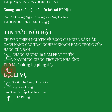
Tel: (028) 6675 5935 - 0918 300 550
Xưởng sản xuất nội thất liên kết tại Hà Nội:
Đ/c: 47 Cương Ngô, Phường Yên Sở, Hà Nội
Tel: 0948 020 369 ( Mr. Hưng )
TIN TỨC NỔI BẬT
CHUYẾN THIỆN NGUYỆN VỀ BUÔN CỮ KNIÊL ĐẮK LẮK
CÁCH NÂNG CAO TRẢI NGHIỆM KHÁCH HÀNG TRONG CỬA
HÀNG CỦA BẠN
DIFA CHẶNG ĐƯỜNG 10 NĂM PHÁT TRIỂN
CÁCH XÂY DỰNG GIẾNG TRỜI CHO NHÀ ỐNG
Thiết kế cầu thang hợp phong thủy
DỊCH VỤ
Thiết Kế & Thi Công Trọn Gói
Thi Công Xây Dựng
Sản Xuất & Lắp Đặt Nội Thất
Pin Sạc Dự Phòng