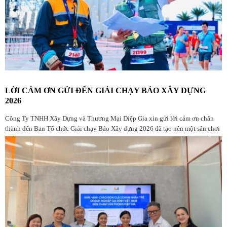
LỜI CẢM ƠN GỬI ĐẾN GIẢI CHẠY BÁO XÂY DỰNG
2026
Công Ty TNHH Xây Dựng và Thương Mại Diệp Gia xin gửi lời cảm ơn chân
thành đến Ban Tổ chức Giải chạy Báo Xây dựng 2026 đã tạo nên một sân chơi
thể thao ý nghĩa, chuyên nghiệp và giàu giá trị nhân văn dành cho cộng đồng
yêu chạy bộ, đặc biệt là những người đang làm việc trong ngành Xây dựng.