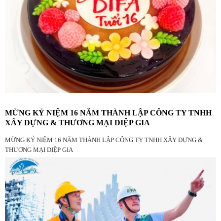
MỪNG KỶ NIỆM 16 NĂM THÀNH LẬP CÔNG TY TNHH
XÂY DỰNG & THƯƠNG MẠI DIỆP GIA
MỪNG KỶ NIỆM 16 NĂM THÀNH LẬP CÔNG TY TNHH XÂY DỰNG &
THƯƠNG MẠI DIỆP GIA