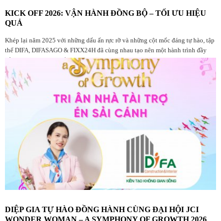
KICK OFF 2026: VẬN HÀNH ĐỒNG BỘ – TỐI ƯU HIỆU
QUẢ
Khép lại năm 2025 với những dấu ấn rực rỡ và những cột mốc đáng tự hào, tập
thể DIFA, DIFASAGO & FIXX24H đã cùng nhau tạo nên một hành trình đầy
bản lĩnh. Đây là dịp để chúng ta nhìn lại chặng đường đã qua, tri ân những
đóng góp bền bỉ và tâm huyết từ mọi thành viên trong đại gia đình Diệp Gia.
DIỆP GIA TỰ HÀO ĐỒNG HÀNH CÙNG ĐẠI HỘI JCI
WONDER WOMAN – A SYMPHONY OF GROWTH 2026