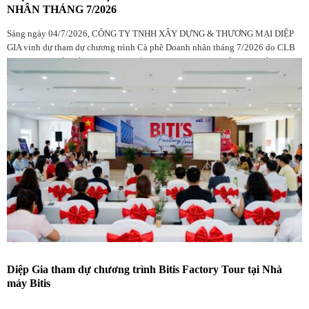
NHÂN THÁNG 7/2026
Sáng ngày 04/7/2026, CÔNG TY TNHH XÂY DỰNG & THƯƠNG MẠI DIỆP
GIA vinh dự tham dự chương trình Cà phê Doanh nhân tháng 7/2026 do CLB
Doanh nhân Đắk Lắk tại TP.HCM tổ chức, với sự góp mặt của đông đảo hội
viên, doanh nghiệp và khách mời.
Diệp Gia tham dự chương trình Bitis Factory Tour tại Nhà
máy Bitis