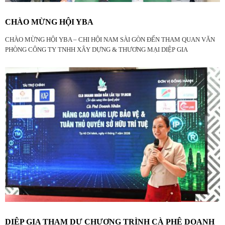
CHÀO MỪNG HỘI YBA
CHÀO MỪNG HỘI YBA – CHI HỘI NAM SÀI GÒN ĐẾN THAM QUAN VĂN
PHÒNG CÔNG TY TNHH XÂY DỰNG & THƯƠNG MẠI DIỆP GIA
DIỆP GIA THAM DỰ CHƯƠNG TRÌNH CÀ PHÊ DOANH