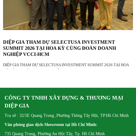
DIỆP GIA THAM DỰ SELECTUSA INVESTMENT
SUMMIT 2026 TẠI HOA KỲ CÙNG ĐOÀN DOANH
NGHIỆP VCCI-HCM
DIỆP GIA THAM DỰ SELECTUSA INVESTMENT SUMMIT 2026 TẠI HOA
KỲ CÙNG ĐOÀN DOANH NGHIỆP VCCI-HCM
CÔNG TY TNHH XÂY DỰNG & THƯƠNG MẠI
DIỆP GIA
Trụ sở : 32/5E Quang Trung ,Phường Thông Tây Hội, TP.Hồ Chí Minh
Văn phòng giao dịch-Showroom tại Hồ Chí Minh:
735 Quang Trung, Phường An Hội Tây, Tp. Hồ Chí Minh