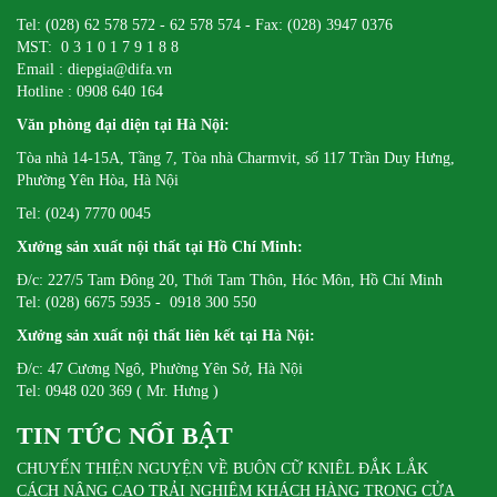
Tel: (028) 62 578 572 - 62 578 574 - Fax: (028) 3947 0376
MST: 0 3 1 0 1 7 9 1 8 8
Email : diepgia@difa.vn
Hotline : 0908 640 164
Văn phòng đại diện tại Hà Nội:
Tòa nhà 14-15A, Tầng 7, Tòa nhà Charmvit, số 117 Trần Duy Hưng,
Phường Yên Hòa, Hà Nội
Tel: (024) 7770 0045
Xưởng sản xuất nội thất tại Hồ Chí Minh:
Đ/c: 227/5 Tam Đông 20, Thới Tam Thôn, Hóc Môn, Hồ Chí Minh
Tel: (028) 6675 5935 - 0918 300 550
Xưởng sản xuất nội thất liên kết tại Hà Nội:
Đ/c: 47 Cương Ngô, Phường Yên Sở, Hà Nội
Tel: 0948 020 369 ( Mr. Hưng )
TIN TỨC NỔI BẬT
CHUYẾN THIỆN NGUYỆN VỀ BUÔN CỮ KNIÊL ĐẮK LẮK
CÁCH NÂNG CAO TRẢI NGHIỆM KHÁCH HÀNG TRONG CỬA