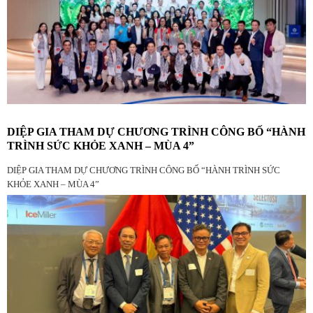
DIỆP GIA THAM DỰ CHƯƠNG TRÌNH CÔNG BỐ “HÀNH
TRÌNH SỨC KHỎE XANH – MÙA 4”
DIỆP GIA THAM DỰ CHƯƠNG TRÌNH CÔNG BỐ “HÀNH TRÌNH SỨC
KHỎE XANH – MÙA 4”