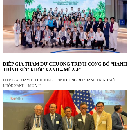
DIỆP GIA THAM DỰ CHƯƠNG TRÌNH CÔNG BỐ “HÀNH
TRÌNH SỨC KHỎE XANH – MÙA 4”
DIỆP GIA THAM DỰ CHƯƠNG TRÌNH CÔNG BỐ “HÀNH TRÌNH SỨC
KHỎE XANH – MÙA 4”