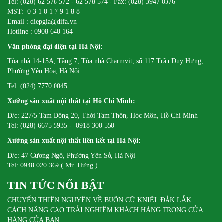
Tel: (028) 62 578 572 - 62 578 574 - Fax: (028) 3947 0376
MST: 0 3 1 0 1 7 9 1 8 8
Email : diepgia@difa.vn
Hotline : 0908 640 164
Văn phòng đại diện tại Hà Nội:
Tòa nhà 14-15A, Tầng 7, Tòa nhà Charmvit, số 117 Trần Duy Hưng,
Phường Yên Hòa, Hà Nội
Tel: (024) 7770 0045
Xưởng sản xuất nội thất tại Hồ Chí Minh:
Đ/c: 227/5 Tam Đông 20, Thới Tam Thôn, Hóc Môn, Hồ Chí Minh
Tel: (028) 6675 5935 - 0918 300 550
Xưởng sản xuất nội thất liên kết tại Hà Nội:
Đ/c: 47 Cương Ngô, Phường Yên Sở, Hà Nội
Tel: 0948 020 369 ( Mr. Hưng )
TIN TỨC NỔI BẬT
CHUYẾN THIỆN NGUYỆN VỀ BUÔN CỮ KNIÊL ĐẮK LẮK
CÁCH NÂNG CAO TRẢI NGHIỆM KHÁCH HÀNG TRONG CỬA
HÀNG CỦA BẠN