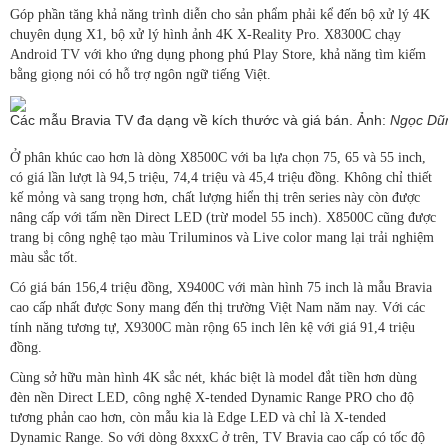
Góp phần tăng khả năng trình diễn cho sản phẩm phải kể đến bộ xử lý 4K
chuyên dụng X1, bộ xử lý hình ảnh 4K X-Reality Pro. X8300C chạy
Android TV với kho ứng dụng phong phú Play Store, khả năng tìm kiếm
bằng giọng nói có hỗ trợ ngôn ngữ tiếng Việt.
Các mẫu Bravia TV đa dạng về kích thước và giá bán. Ảnh:
Ngọc Dũ
Ở phân khúc cao hơn là dòng X8500C với ba lựa chọn 75, 65 và 55 inch,
có giá lần lượt là 94,5 triệu, 74,4 triệu và 45,4 triệu đồng. Không chỉ thiết
kế mỏng và sang trọng hơn, chất lượng hiển thị trên series này còn được
nâng cấp với tấm nền Direct LED (trừ model 55 inch). X8500C cũng được
trang bị công nghệ tạo màu Triluminos và Live color mang lại trải nghiệm
màu sắc tốt.
Có giá bán 156,4 triệu đồng, X9400C với màn hình 75 inch là mẫu Bravia
cao cấp nhất được Sony mang đến thị trường Việt Nam năm nay. Với các
tính năng tương tự, X9300C màn rộng 65 inch lên kệ với giá 91,4 triệu
đồng.
Cùng sở hữu màn hình 4K sắc nét, khác biệt là model đắt tiền hơn dùng
đèn nền Direct LED, công nghệ X-tended Dynamic Range PRO cho độ
tương phản cao hơn, còn mẫu kia là Edge LED và chỉ là X-tended
Dynamic Range. So với dòng 8xxxC ở trên, TV Bravia cao cấp có tốc độ