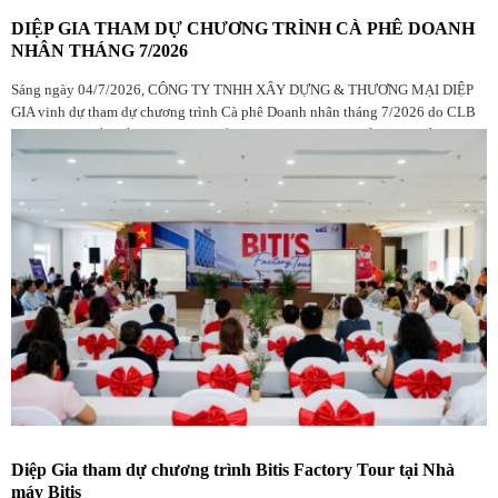
DIỆP GIA THAM DỰ CHƯƠNG TRÌNH CÀ PHÊ DOANH
NHÂN THÁNG 7/2026
Sáng ngày 04/7/2026, CÔNG TY TNHH XÂY DỰNG & THƯƠNG MẠI DIỆP
GIA vinh dự tham dự chương trình Cà phê Doanh nhân tháng 7/2026 do CLB
Doanh nhân Đắk Lắk tại TP.HCM tổ chức, với sự góp mặt của đông đảo hội
viên, doanh nghiệp và khách mời.
Diệp Gia tham dự chương trình Bitis Factory Tour tại Nhà
máy Bitis