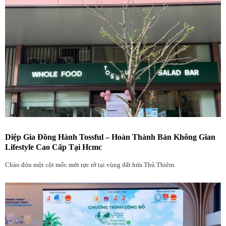
Diệp Gia Đồng Hành Tossful – Hoàn Thành Bàn Không Gian
Lifestyle Cao Cấp Tại Hcmc
Chào đón một cột mốc mới rực rỡ tại vùng đất hứa Thủ Thiêm.