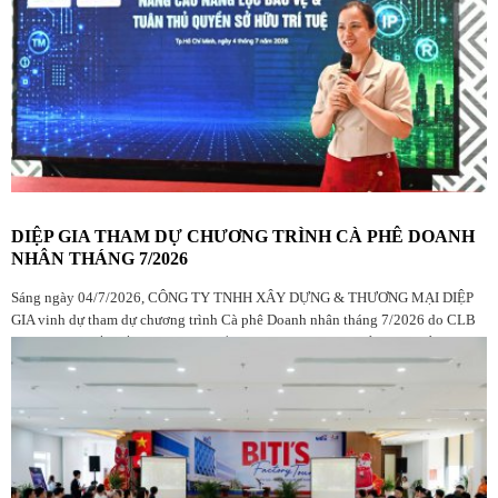
DIỆP GIA THAM DỰ CHƯƠNG TRÌNH CÀ PHÊ DOANH
NHÂN THÁNG 7/2026
Sáng ngày 04/7/2026, CÔNG TY TNHH XÂY DỰNG & THƯƠNG MẠI DIỆP
GIA vinh dự tham dự chương trình Cà phê Doanh nhân tháng 7/2026 do CLB
Doanh nhân Đắk Lắk tại TP.HCM tổ chức, với sự góp mặt của đông đảo hội
viên, doanh nghiệp và khách mời.