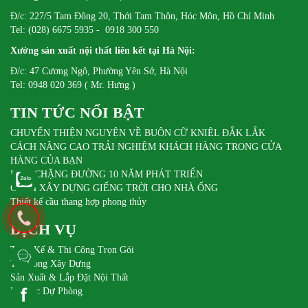
Đ/c: 227/5 Tam Đông 20, Thới Tam Thôn, Hóc Môn, Hồ Chí Minh
Tel: (028) 6675 5935 - 0918 300 550
Xưởng sản xuất nội thất liên kết tại Hà Nội:
Đ/c: 47 Cương Ngô, Phường Yên Sở, Hà Nội
Tel: 0948 020 369 ( Mr. Hưng )
TIN TỨC NỔI BẬT
CHUYẾN THIỆN NGUYỆN VỀ BUÔN CỮ KNIÊL ĐẮK LẮK
CÁCH NÂNG CAO TRẢI NGHIỆM KHÁCH HÀNG TRONG CỬA
HÀNG CỦA BẠN
DIFA CHẶNG ĐƯỜNG 10 NĂM PHÁT TRIỂN
CÁCH XÂY DỰNG GIẾNG TRỜI CHO NHÀ ỐNG
Thiết kế cầu thang hợp phong thủy
DỊCH VỤ
Thiết Kế & Thi Công Trọn Gói
Thi Công Xây Dựng
Sản Xuất & Lắp Đặt Nội Thất
Pin Sạc Dự Phòng