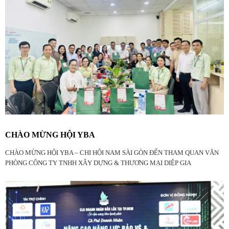
CHÀO MỪNG HỘI YBA
CHÀO MỪNG HỘI YBA – CHI HỘI NAM SÀI GÒN ĐẾN THAM QUAN VĂN
PHÒNG CÔNG TY TNHH XÂY DỰNG & THƯƠNG MẠI DIỆP GIA