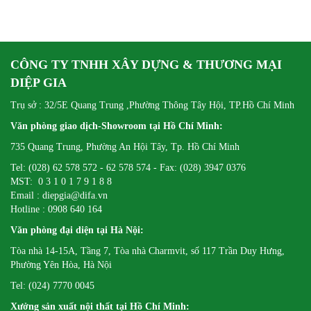
KỲ CÙNG ĐOÀN DOANH NGHIỆP VCCI-HCM
CÔNG TY TNHH XÂY DỰNG & THƯƠNG MẠI
DIỆP GIA
Trụ sở : 32/5E Quang Trung ,Phường Thông Tây Hội, TP.Hồ Chí Minh
Văn phòng giao dịch-Showroom tại Hồ Chí Minh:
735 Quang Trung, Phường An Hội Tây, Tp. Hồ Chí Minh
Tel: (028) 62 578 572 - 62 578 574 - Fax: (028) 3947 0376
MST: 0 3 1 0 1 7 9 1 8 8
Email : diepgia@difa.vn
Hotline : 0908 640 164
Văn phòng đại diện tại Hà Nội:
Tòa nhà 14-15A, Tầng 7, Tòa nhà Charmvit, số 117 Trần Duy Hưng,
Phường Yên Hòa, Hà Nội
Tel: (024) 7770 0045
Xưởng sản xuất nội thất tại Hồ Chí Minh: