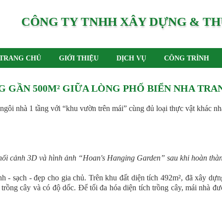
CÔNG TY TNHH XÂY DỰNG & TH
TRANG CHỦ
GIỚI THIỆU
DỊCH VỤ
CÔNG TRÌNH
 GẦN 500M² GIỮA LÒNG PHỐ BIỂN NHA TRA
 ngôi nhà 1 tầng với “khu vườn trên mái” cùng đủ loại thực vật khác n
ối cảnh 3D và hình ảnh “Hoan's Hanging Garden” sau khi hoàn thàn
h - sạch - đẹp cho gia chủ. Trên khu đất diện tích 492m², đã xây dự
rồng cây và có độ dốc. Để tối đa hóa diện tích trồng cây, mái nhà đ