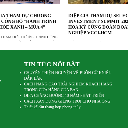
GIA THAM DỰ CHƯƠNG
DIỆP GIA THAM DỰ SELE
 CÔNG BỐ “HÀNH TRÌNH
INVESTMENT SUMMIT 202
HỎE XANH – MÙA 4”
HOA KỲ CÙNG ĐOÀN DO
NGHIỆP VCCI-HCM
A THAM DỰ CHƯƠNG TRÌNH CÔNG
H TRÌNH SỨC KHỎE XANH – MÙA
DIỆP GIA THAM DỰ SELECTUSA
INVESTMENT SUMMIT 2026 TẠI H
CÙNG ĐOÀN DOANH NGHIỆP VCC
TIN TỨC NỔI BẬT
&
CHUYẾN THIỆN NGUYỆN VỀ BUÔN CỮ KNIÊL
ĐẮK LẮK
ồ
CÁCH NÂNG CAO TRẢI NGHIỆM KHÁCH HÀNG
TRONG CỬA HÀNG CỦA BẠN
DIFA CHẶNG ĐƯỜNG 10 NĂM PHÁT TRIỂN
CÁCH XÂY DỰNG GIẾNG TRỜI CHO NHÀ ỐNG
Thiết kế cầu thang hợp phong thủy