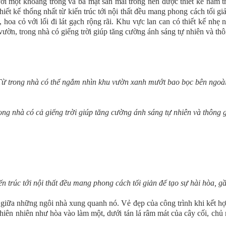
, với một khoảng trống và ba mặt sân mái trống nên được thiết kế nằm
iết kế thống nhất từ kiến trúc tới nội thất đều mang phong cách tối giả
hoa cỏ với lối đi lát gạch rộng rãi. Khu vực lan can có thiết kế nhẹ
ườn, trong nhà có giếng trời giúp tăng cường ánh sáng tự nhiên và thô
Từ trong nhà có thể ngắm nhìn khu vườn xanh mướt bao bọc bên ngoài
ong nhà có cả giếng trời giúp tăng cường ánh sáng tự nhiên và thông g
ến trúc tới nội thất đều mang phong cách tối giản để tạo sự hài hòa, gầ
giữa những ngôi nhà xung quanh nó. Vẻ đẹp của công trình khi kết h
thiên nhiên như hòa vào làm một, dưới tán lá râm mát của cây cối, ch