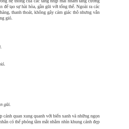
 trong hệ thống của các tầng nhịp mái nhằm tăng cường
n để tạo sự hài hòa, gần gũi với tổng thể. Ngoài ra các
 nhàng, thanh thoát, không gây cảm giác thô nhưng vẫn
ng gió.
.
ió.
n gũi.
ợp cảnh quan xung quanh với biển xanh và những ngọn
ủ nhân có thể phóng tầm mắt nhằm nhìn khung cảnh đẹp