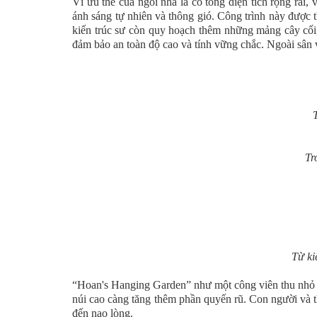
Vì ưu thế của ngôi nhà là có tổng diện tích rộng rãi
ánh sáng tự nhiên và thông gió. Công trình này được th
kiến trúc sư còn quy hoạch thêm những mảng cây cối, 
đảm bảo an toàn độ cao và tính vững chắc. Ngoài sân v
Tr
Từ ki
“Hoan's Hanging Garden” như một công viên thu nhỏ 
núi cao càng tăng thêm phần quyến rũ. Con người và 
đến nao lòng.