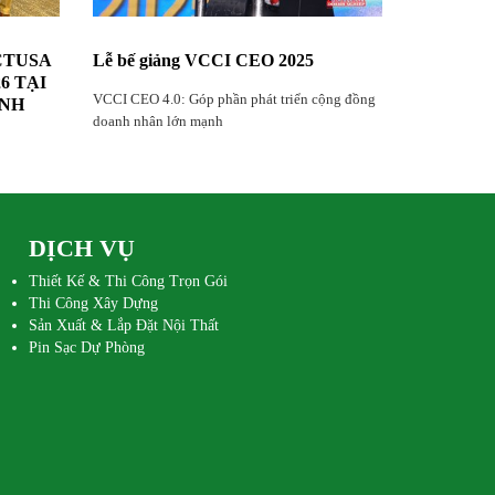
CTUSA
Lễ bế giảng VCCI CEO 2025
6 TẠI
VCCI CEO 4.0: Góp phần phát triển cộng đồng
ANH
doanh nhân lớn mạnh
OA KỲ
I-HCM
DỊCH VỤ
Thiết Kế & Thi Công Trọn Gói
Thi Công Xây Dựng
Sản Xuất & Lắp Đặt Nội Thất
Pin Sạc Dự Phòng