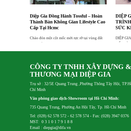
Diệp Gia Đồng Hành Tossful – Hoàn
DIỆP 
Thành Bàn Không Gian Lifestyle Cao
TRÌNH
Cấp Tại Hcmc
SỨC K
Chào đón một cột mốc mới rực rỡ tại vùng đất
DIỆP GI
hứa Thủ Thiêm.
BỐ “HÀN
4”
CÔNG TY TNHH XÂY DỰNG 
THƯƠNG MẠI DIỆP GIA
Trụ sở : 32/5E Quang Trung ,Phường Thông Tây Hội, TP.H
Chí Minh
Văn phòng giao dịch-Showroom tại Hồ Chí Minh:
735 Quang Trung, Phường An Hội Tây, Tp. Hồ Chí Minh
Tel: (028) 62 578 572 - 62 578 574 - Fax: (028) 3947 0376
MST: 0 3 1 0 1 7 9 1 8 8
Email : diepgia@difa.vn