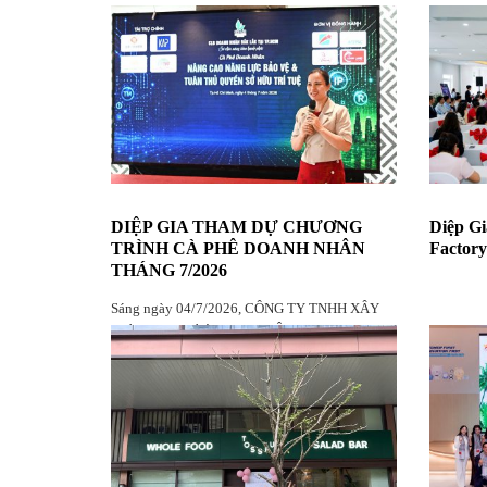
DIỆP GIA THAM DỰ CHƯƠNG
Diệp Gi
TRÌNH CÀ PHÊ DOANH NHÂN
Factory
THÁNG 7/2026
Sáng ngày 04/7/2026, CÔNG TY TNHH XÂY
DỰNG & THƯƠNG MẠI DIỆP GIA vinh dự
tham dự chương trình Cà phê Doanh nhân tháng
7/2026 do CLB Doanh nhân Đắk Lắk tại
TP.HCM tổ chức, với sự góp mặt của đông đảo
hội viên, doanh nghiệp và khách mời.