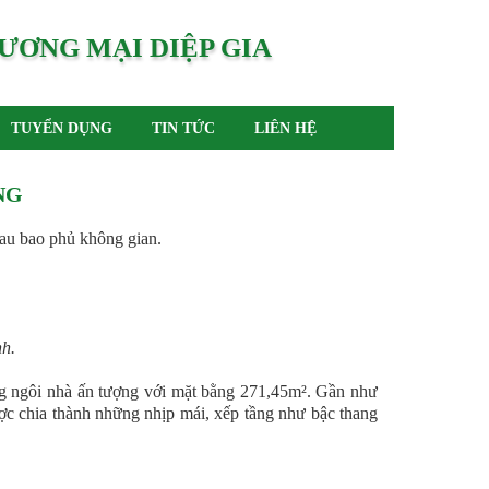
ƯƠNG MẠI DIỆP GIA
TUYỂN DỤNG
TIN TỨC
LIÊN HỆ
NG
hau bao phủ không gian.
h.
ng ngôi nhà ấn tượng với mặt bằng 271,45m². Gần như
ược chia thành những nhịp mái, xếp tầng như bậc thang