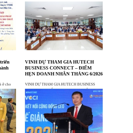
triển
VINH DỰ THAM GIA HUTECH
Thành
BUSINESS CONNECT – ĐIỂM
HẸN DOANH NHÂN THÁNG 6/2026
à ở cho
VINH DỰ THAM GIA HUTECH BUSINESS
Minh
CONNECT – ĐIỂM HẸN DOANH NHÂN
THÁNG 6/2026