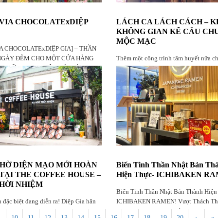
VIA CHOCOLATExDIỆP
LÁCH CA LÁCH CÁCH – K
KHÔNG GIAN KỂ CÂU CH
MỘC MẠC
A CHOCOLATExDIỆP GIA] – THẦN
 NGÀY ĐÊM CHO MỘT CỬA HÀNG
Thêm một công trình tâm huyết nữa ch
P GIỮA TRUNG TÂM SÀI GÒN
được DIFA bàn giao!
HỜ DIỆN MẠO MỚI HOÀN
Biến Tinh Thần Nhật Bản Th
TẠI THE COFFEE HOUSE –
Hiện Thực- ICHIBAKEN R
HỜI NHIỆM
Biến Tinh Thần Nhật Bản Thành Hiện
 đặc biệt đang diễn ra! Diệp Gia hân
ICHIBAKEN RAMEN! Vượt Thách Thứ
cánh cùng The Coffee House – Ngô
Tạo Không Gian Độc Bản
10
11
12
13
14
15
16
17
18
19
20
›
»