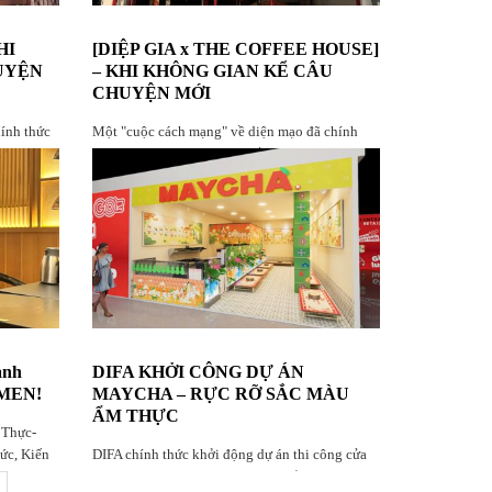
HI
[DIỆP GIA x THE COFFEE HOUSE]
UYỆN
– KHI KHÔNG GIAN KỂ CÂU
CHUYỆN MỚI
ính thức
Một "cuộc cách mạng" về diện mạo đã chính
thức hoàn thiện! Diệp Gia rất tự hào khi là đơn
vị sát cánh cùng The Coffee House – Phan Văn
Trị trong dự án nâng cấp không gian lần này
ành
DIFA KHỞI CÔNG DỰ ÁN
AMEN!
MAYCHA – RỰC RỠ SẮC MÀU
ẨM THỰC
 Thực-
c, Kiến
DIFA chính thức khởi động dự án thi công cửa
hàng MAYCHA, một không gian ẩm thực tươi