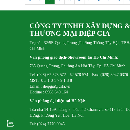
Con Rùa lịch sử – trong dự án cải tạo và nâng
Thời Nhi
cấp không gian nội thất
đẳng cấp 
CÔNG TY TNHH XÂY DỰNG 
THƯƠNG MẠI DIỆP GIA
Trụ sở : 32/5E Quang Trung ,Phường Thông Tây Hội, TP.H
Chí Minh
Văn phòng giao dịch-Showroom tại Hồ Chí Minh:
735 Quang Trung, Phường An Hội Tây, Tp. Hồ Chí Minh
Tel: (028) 62 578 572 - 62 578 574 - Fax: (028) 3947 0376
MST: 0 3 1 0 1 7 9 1 8 8
Email : diepgia@difa.vn
Hotline : 0908 640 164
Văn phòng đại diện tại Hà Nội:
Tòa nhà 14-15A, Tầng 7, Tòa nhà Charmvit, số 117 Trần D
Hưng, Phường Yên Hòa, Hà Nội
Tel: (024) 7770 0045