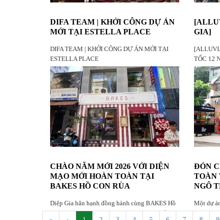
DIFA TEAM | KHỞI CÔNG DỰ ÁN
[ALLU
MỚI TẠI ESTELLA PLACE
GIA]
DIFA TEAM | KHỞI CÔNG DỰ ÁN MỚI TẠI
[ALLUVI
ESTELLA PLACE
TỐC 12
FLAGSHI
CHÀO NĂM MỚI 2026 VỚI DIỆN
ĐÓN C
MẠO MỚI HOÀN TOÀN TẠI
TOÀN 
BAKES HỒ CON RÙA
NGÔ T
Diệp Gia hân hạnh đồng hành cùng BAKES Hồ
Một dự án
Con Rùa – tiệm bánh Pháp yêu thích bên Hồ
hạnh sát 
«
‹
1
2
3
4
5
6
7
8
9