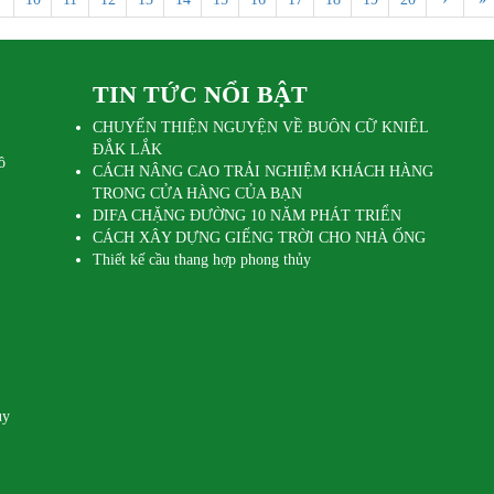
ệm để mang đến diện mạo mới mẻ,
hơn cho không gian quen thuộc
TIN TỨC NỔI BẬT
&
CHUYẾN THIỆN NGUYỆN VỀ BUÔN CỮ KNIÊL
ĐẮK LẮK
ồ
CÁCH NÂNG CAO TRẢI NGHIỆM KHÁCH HÀNG
TRONG CỬA HÀNG CỦA BẠN
DIFA CHẶNG ĐƯỜNG 10 NĂM PHÁT TRIỂN
CÁCH XÂY DỰNG GIẾNG TRỜI CHO NHÀ ỐNG
Thiết kế cầu thang hợp phong thủy
uy