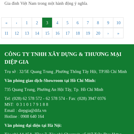
Gia đình Việt Nam trong một hành động ý nghĩa.
«
‹
1
2
3
4
5
6
7
8
9
10
11
12
13
14
15
16
17
18
19
20
›
»
CÔNG TY TNHH XÂY DỰNG & THƯƠNG MẠI
DIỆP GIA
Trụ sở : 32/5E Quang Trung ,Phường Thông Tây Hội, TP.Hồ Chí Minh
Văn phòng giao dịch-Showroom tại Hồ Chí Minh:
735 Quang Trung, Phường An Hội Tây, Tp. Hồ Chí Minh
Tel: (028) 62 578 572 - 62 578 574 - Fax: (028) 3947 0376
MST: 0 3 1 0 1 7 9 1 8 8
Email : diepgia@difa.vn
Hotline : 0908 640 164
Văn phòng đại diện tại Hà Nội: