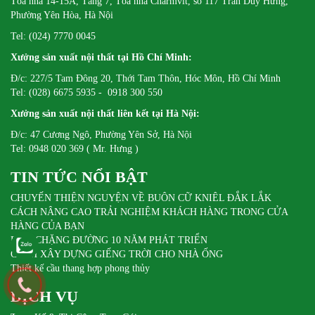
Tòa nhà 14-15A, Tầng 7, Tòa nhà Charmvit, số 117 Trần Duy Hưng,
Phường Yên Hòa, Hà Nội
Tel: (024) 7770 0045
Xưởng sản xuất nội thất tại Hồ Chí Minh:
Đ/c: 227/5 Tam Đông 20, Thới Tam Thôn, Hóc Môn, Hồ Chí Minh
Tel: (028) 6675 5935 - 0918 300 550
Xưởng sản xuất nội thất liên kết tại Hà Nội:
Đ/c: 47 Cương Ngô, Phường Yên Sở, Hà Nội
Tel: 0948 020 369 ( Mr. Hưng )
TIN TỨC NỔI BẬT
CHUYẾN THIỆN NGUYỆN VỀ BUÔN CỮ KNIÊL ĐẮK LẮK
CÁCH NÂNG CAO TRẢI NGHIỆM KHÁCH HÀNG TRONG CỬA
HÀNG CỦA BẠN
DIFA CHẶNG ĐƯỜNG 10 NĂM PHÁT TRIỂN
CÁCH XÂY DỰNG GIẾNG TRỜI CHO NHÀ ỐNG
Thiết kế cầu thang hợp phong thủy
DỊCH VỤ